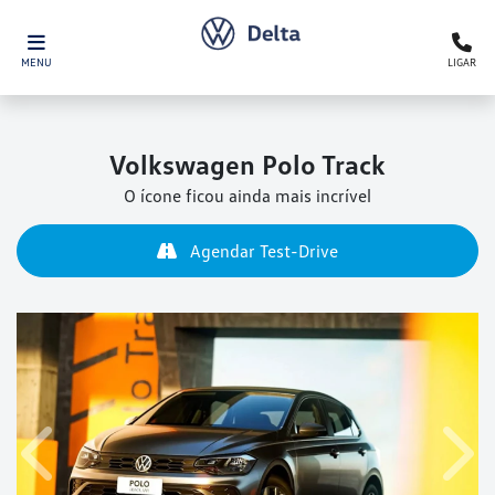
MENU
LIGAR
Volkswagen
Polo Track
O ícone ficou ainda mais incrível
Agendar Test-Drive
Anterior
Próx