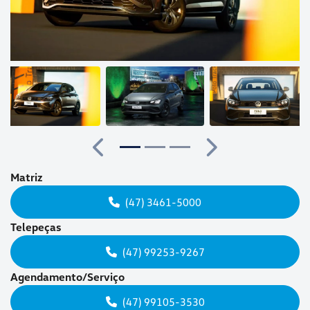
Anterior
Próximo
Matriz
(47) 3461-5000
Telepeças
(47) 99253-9267
Agendamento/Serviço
(47) 99105-3530