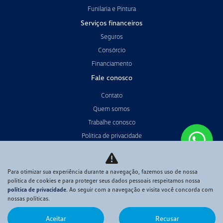
Funilaria e Pintura
Serviços financeiros
Seguros
Consórcio
Financiamento
Fale conosco
Contato
Quem somos
Trabalhe conosco
Política de privacidade
Código de Conduta
Meio Ambiente
Para otimizar sua experiência durante a navegação, fazemos uso de nossa
política de cookies e para proteger seus dados pessoais respeitamos nossa
política de privacidade
. Ao seguir com a navegação e visita você concorda com
Desacelere. Seu bem maior é a vida.
nossas políticas.
Aceitar
Recusar