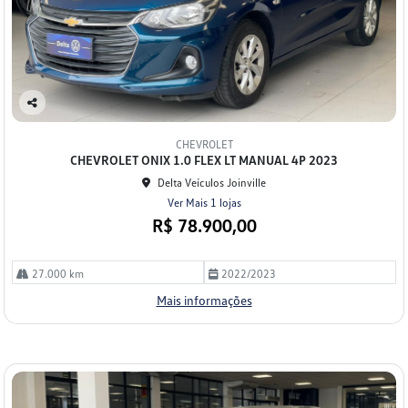
Co
mp
CHEVROLET
arti
CHEVROLET ONIX 1.0 FLEX LT MANUAL 4P 2023
lhe
Delta Veículos Joinville
Ver Mais 1 lojas
R$ 78.900,00
27.000 km
2022/2023
Mais informações