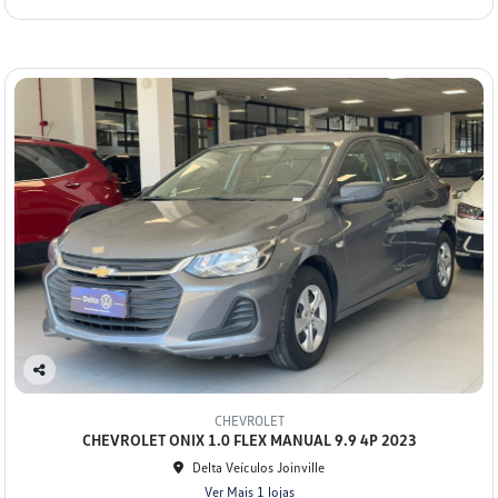
Co
mp
CHEVROLET
arti
CHEVROLET ONIX 1.0 FLEX MANUAL 9.9 4P 2023
lhe
Delta Veículos Joinville
Ver Mais 1 lojas