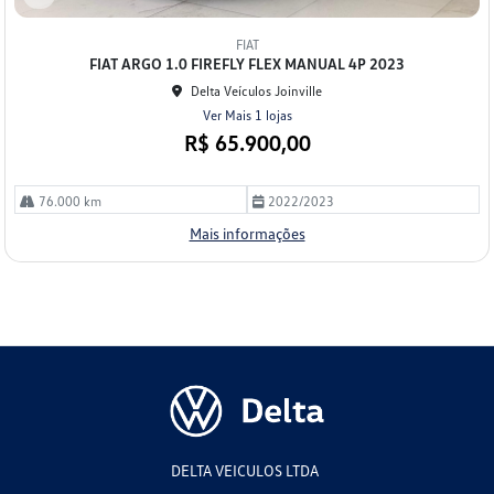
Co
mp
FIAT
arti
FIAT ARGO 1.0 FIREFLY FLEX MANUAL 4P 2023
lhe
Delta Veículos Joinville
Ver Mais 1 lojas
R$ 65.900,00
76.000 km
2022/2023
Mais informações
DELTA VEICULOS LTDA