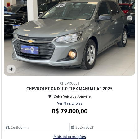
Co
mp
CHEVROLET
arti
CHEVROLET ONIX 1.0 FLEX MANUAL 4P 2025
lhe
Delta Veículos Joinville
Ver Mais 1 lojas
R$ 79.800,00
16.500 km
2024/2025
Mais informações