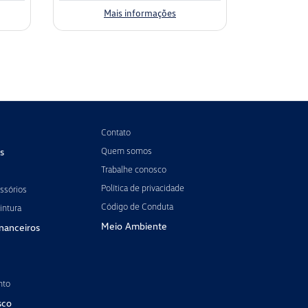
Mais informações
Contato
Quem somos
s
Trabalhe conosco
Política de privacidade
ssórios
Código de Conduta
intura
Meio Ambiente
inanceiros
nto
sco