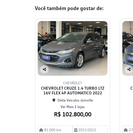
Você também pode gostar de:
Co
Co
mp
mp
CHEVROLET
arti
arti
CHEVROLET CRUZE 1.4 TURBO LTZ
C
lhe
lhe
16V FLEX 4P AUTOMATICO 2022
Delta Veículos Joinville
Ver Mais 1 lojas
R$ 102.800,00
81.000 km
2021/2022
27