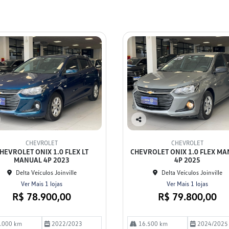
Co
mp
CHEVROLET
CHEVROLET
arti
HEVROLET ONIX 1.0 FLEX LT
CHEVROLET ONIX 1.0 FLEX M
lhe
MANUAL 4P 2023
4P 2025
Delta Veículos Joinville
Delta Veículos Joinville
Ver Mais 1 lojas
Ver Mais 1 lojas
R$ 78.900,00
R$ 79.800,00
.000 km
2022/2023
16.500 km
2024/2025