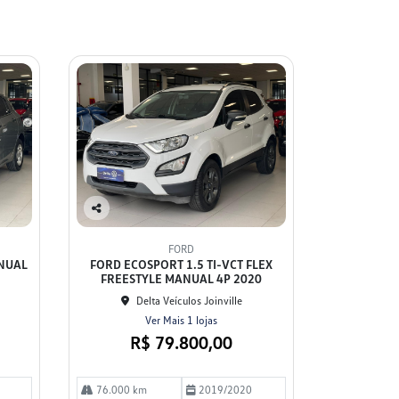
Co
mp
FORD
arti
ANUAL
FORD ECOSPORT 1.5 TI-VCT FLEX
lhe
FREESTYLE MANUAL 4P 2020
Delta Veículos Joinville
Ver Mais 1 lojas
R$ 79.800,00
76.000 km
2019/2020