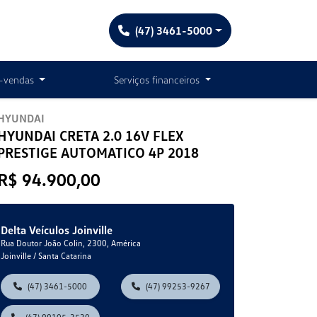
(47) 3461-5000
-vendas
Serviços financeiros
HYUNDAI
HYUNDAI CRETA 2.0 16V FLEX
PRESTIGE AUTOMATICO 4P 2018
R$ 94.900,00
Delta Veículos Joinville
Rua Doutor João Colin, 2300, América
Joinville / Santa Catarina
(47) 3461-5000
(47) 99253-9267