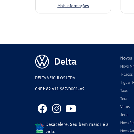
Mais informações
Novos
Novo Ni
T-Cross
DELTA VEICULOS LTDA
Tiguan 
CNPJ: 82.611.567/0001-69
Taos
Tera
Virtus
Jetta
Nova Sa
Desacelere. Seu bem maior é a
vida.
Nova A