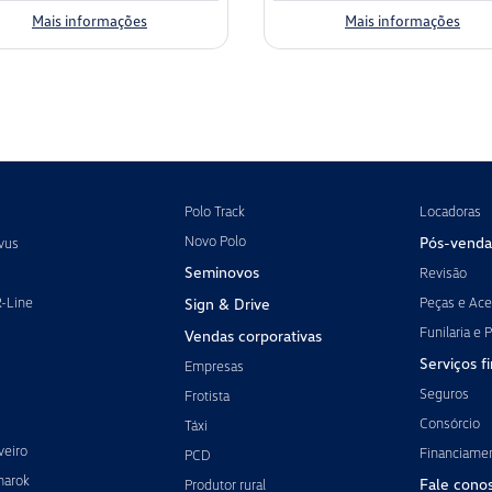
Mais informações
Mais informações
Polo Track
Locadoras
Novo Polo
Pós-venda
vus
Seminovos
Revisão
R-Line
Peças e Ace
Sign & Drive
Funilaria e P
Vendas corporativas
Serviços f
Empresas
Seguros
Frotista
Consórcio
Táxi
veiro
Financiame
PCD
marok
Fale cono
Produtor rural