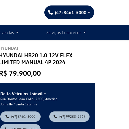
(47) 3461-5000
-vendas
Serviços financeiros
HYUNDAI
HYUNDAI HB20 1.0 12V FLEX
LIMITED MANUAL 4P 2024
R$ 79.900,00
Delta Veículos Joinville
Rua Doutor João Colin, 2300, América
Joinville / Santa Catarina
(47) 3461-5000
(47) 99253-9267