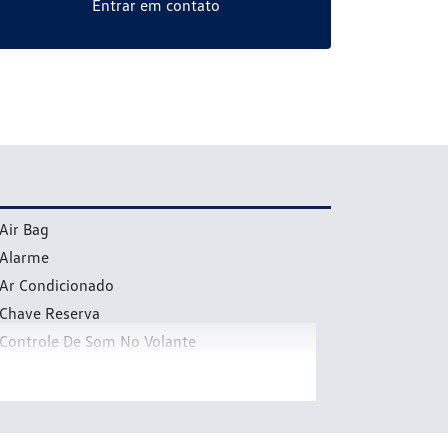
Entrar em contato
Air Bag
Alarme
Ar Condicionado
Chave Reserva
Controle De Som No Volante