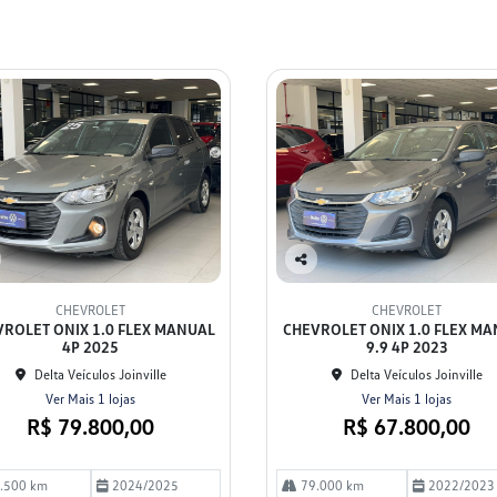
Co
mp
CHEVROLET
CHEVROLET
arti
ROLET ONIX 1.0 FLEX MANUAL
CHEVROLET ONIX 1.0 FLEX M
lhe
4P 2025
9.9 4P 2023
Delta Veículos Joinville
Delta Veículos Joinville
Ver Mais 1 lojas
Ver Mais 1 lojas
R$ 79.800,00
R$ 67.800,00
.500 km
2024/2025
79.000 km
2022/2023