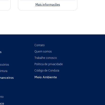
Mais informações
Contato
Quem somos
s
Trabalhe conosco
Política de privacidade
ssórios
Código de Conduta
intura
Meio Ambiente
inanceiros
nto
sco