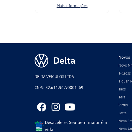
Mais informações
Novos
Novo Ni
T-Cross
DELTA VEICULOS LTDA
Tiguan 
CNPJ: 82.611.567/0001-69
Taos
Tera
Virtus
Jetta
Nova Sa
Desacelere. Seu bem maior é a
vida.
Nova A