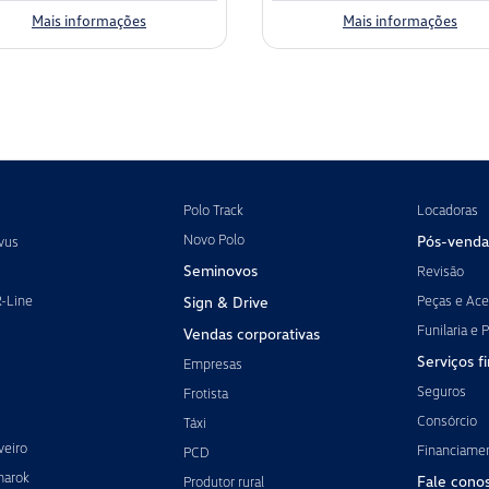
Mais informações
Mais informações
Polo Track
Locadoras
Novo Polo
Pós-venda
vus
Seminovos
Revisão
R-Line
Peças e Ace
Sign & Drive
Funilaria e P
Vendas corporativas
Serviços f
Empresas
Seguros
Frotista
Consórcio
Táxi
veiro
Financiame
PCD
marok
Fale cono
Produtor rural