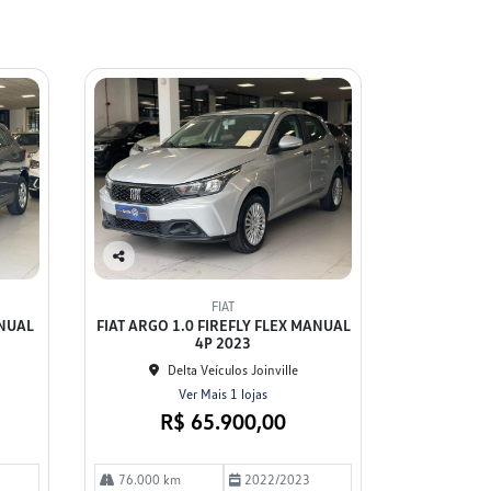
Co
mp
FIAT
arti
ANUAL
FIAT ARGO 1.0 FIREFLY FLEX MANUAL
lhe
4P 2023
Delta Veículos Joinville
Ver Mais 1 lojas
R$ 65.900,00
76.000 km
2022/2023