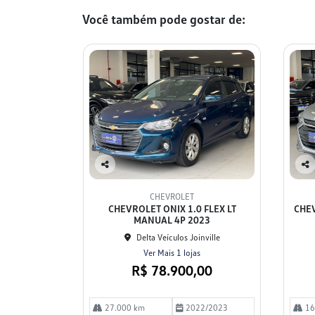
Você também pode gostar de:
Co
Co
mp
mp
CHEVROLET
arti
arti
CHEVROLET ONIX 1.0 FLEX LT
CHEV
lhe
lhe
MANUAL 4P 2023
Delta Veículos Joinville
Ver Mais 1 lojas
R$ 78.900,00
27.000 km
2022/2023
16