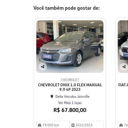
Você também pode gostar de:
Co
Co
mp
mp
CHEVROLET
arti
arti
CHEVROLET ONIX 1.0 FLEX MANUAL
FIAT
lhe
lhe
9.9 4P 2023
Delta Veículos Joinville
Ver Mais 1 lojas
R$ 67.800,00
79.000 km
2022/2023
76