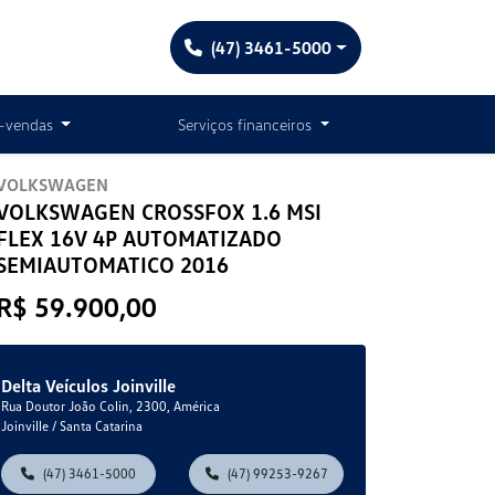
(47) 3461-5000
-vendas
Serviços financeiros
VOLKSWAGEN
VOLKSWAGEN CROSSFOX 1.6 MSI
FLEX 16V 4P AUTOMATIZADO
SEMIAUTOMATICO 2016
R$ 59.900,00
Delta Veículos Joinville
Rua Doutor João Colin, 2300, América
Joinville / Santa Catarina
(47) 3461-5000
(47) 99253-9267