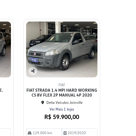
Co
mp
FIAT
arti
E.
FIAT STRADA 1.4 MPI HARD WORKING
lhe
CS 8V FLEX 2P MANUAL 4P 2020
Delta Veículos Joinville
Ver Mais 1 lojas
R$ 59.900,00
129.000 km
2019/2020