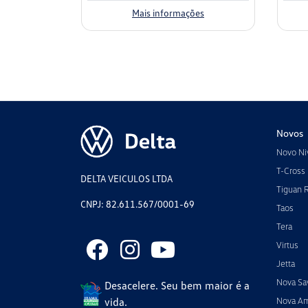
Mais informações
Novos
Novo Ni
T-Cross
DELTA VEICULOS LTDA
Tiguan 
CNPJ: 82.611.567/0001-69
Taos
Tera
Virtus
Jetta
Nova Sa
Desacelere. Seu bem maior é a
vida.
Nova A