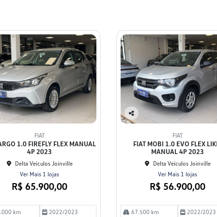
Co
mp
FIAT
FIAT
arti
 ARGO 1.0 FIREFLY FLEX MANUAL
FIAT MOBI 1.0 EVO FLEX LIK
lhe
4P 2023
MANUAL 4P 2023
Delta Veículos Joinville
Delta Veículos Joinville
Ver Mais 1 lojas
Ver Mais 1 lojas
R$ 65.900,00
R$ 56.900,00
.000 km
2022/2023
67.500 km
2022/2023