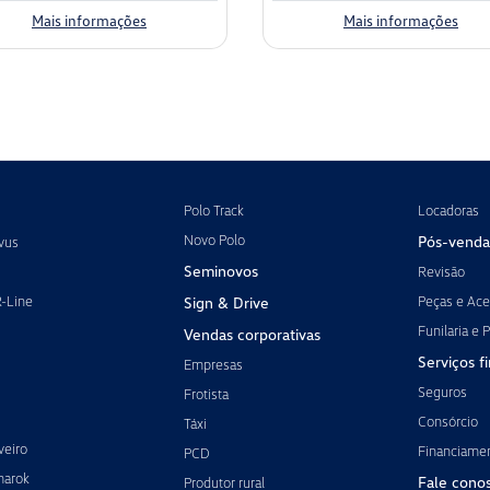
Mais informações
Mais informações
Polo Track
Locadoras
Novo Polo
Pós-venda
vus
Seminovos
Revisão
R-Line
Peças e Ace
Sign & Drive
Funilaria e P
Vendas corporativas
Serviços f
Empresas
Seguros
Frotista
Consórcio
Táxi
veiro
Financiame
PCD
marok
Fale cono
Produtor rural