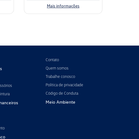
Mais informações
Contato
Quem somos
s
Trabalhe conosco
Política de privacidade
ssórios
Código de Conduta
intura
Meio Ambiente
inanceiros
nto
sco