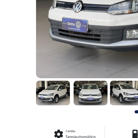
Câmbio
Semiautomático