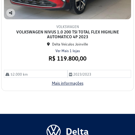
Co
mp
VOLKSWAGEN
arti
VOLKSWAGEN NIVUS 1.0 200 TSI TOTAL FLEX HIGHLINE
lhe
AUTOMATICO 4P 2023
Delta Veículos Joinville
Ver Mais 1 lojas
R$ 119.800,00
52.000 km
2023/2023
Mais informações