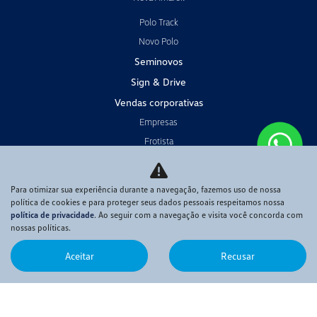
Polo Track
Novo Polo
Seminovos
Sign & Drive
Vendas corporativas
Empresas
Frotista
Táxi
PCD
Para otimizar sua experiência durante a navegação, fazemos uso de nossa
Produtor rural
política de cookies e para proteger seus dados pessoais respeitamos nossa
política de privacidade
. Ao seguir com a navegação e visita você concorda com
Locadoras
nossas políticas.
Pós-vendas
Aceitar
Recusar
Revisão
Peças e Acessórios
Funilaria e Pintura