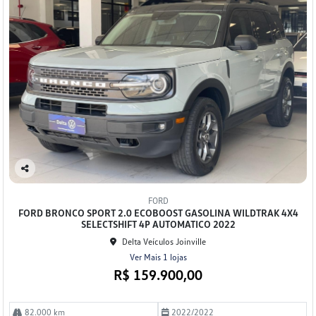
Co
mp
FORD
arti
FORD BRONCO SPORT 2.0 ECOBOOST GASOLINA WILDTRAK 4X4
lhe
SELECTSHIFT 4P AUTOMATICO 2022
Delta Veículos Joinville
Ver Mais 1 lojas
R$ 159.900,00
82.000 km
2022/2022