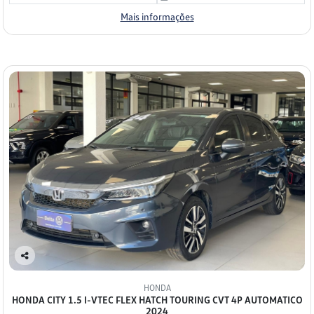
Mais informações
Co
mp
HONDA
arti
HONDA CITY 1.5 I-VTEC FLEX HATCH TOURING CVT 4P AUTOMATICO
lhe
2024