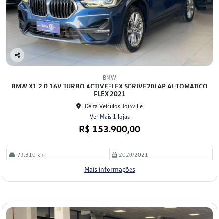
Co
mp
BMW
arti
BMW X1 2.0 16V TURBO ACTIVEFLEX SDRIVE20I 4P AUTOMATICO
lhe
FLEX 2021
Delta Veículos Joinville
Ver Mais 1 lojas
R$ 153.900,00
73.310 km
2020/2021
Mais informações