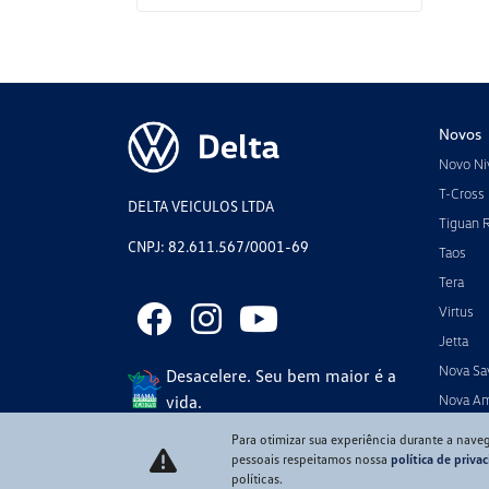
Novos
Novo Ni
T-Cross
DELTA VEICULOS LTDA
Tiguan 
CNPJ: 82.611.567/0001-69
Taos
Tera
Virtus
Jetta
Nova Sa
Desacelere. Seu bem maior é a
vida.
Nova A
Para otimizar sua experiência durante a nave
pessoais respeitamos nossa
política de priva
políticas.