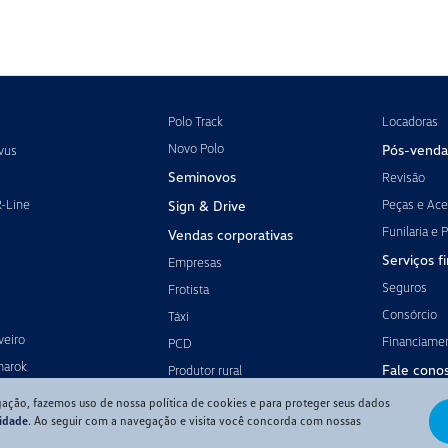
Polo Track
Locadoras
Novo Polo
Pós-venda
vus
Seminovos
Revisão
R-Line
Peças e Ace
Sign & Drive
Funilaria e P
Vendas corporativas
Serviços f
Empresas
Seguros
Frotista
Consórcio
Táxi
veiro
Financiame
PCD
marok
Fale cono
Produtor rural
gação, fazemos uso de nossa política de cookies e para proteger seus dados
cidade
. Ao seguir com a navegação e visita você concorda com nossas
Desenvolvido pela DEALERSPACE ® Direitos Reservados.