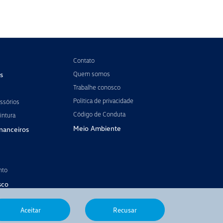
Contato
Quem somos
s
Trabalhe conosco
Política de privacidade
ssórios
Código de Conduta
intura
Meio Ambiente
inanceiros
nto
sco
Aceitar
Recusar