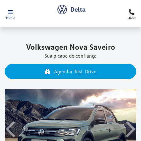
MENU
LIGAR
Volkswagen
Nova Saveiro
Sua picape de confiança
Agendar Test-Drive
Anterior
Próx