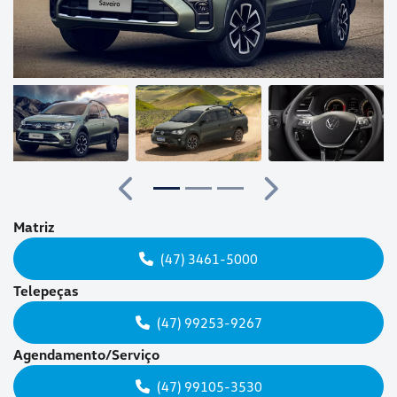
Anterior
Próximo
Matriz
(47) 3461-5000
Telepeças
(47) 99253-9267
Agendamento/Serviço
(47) 99105-3530