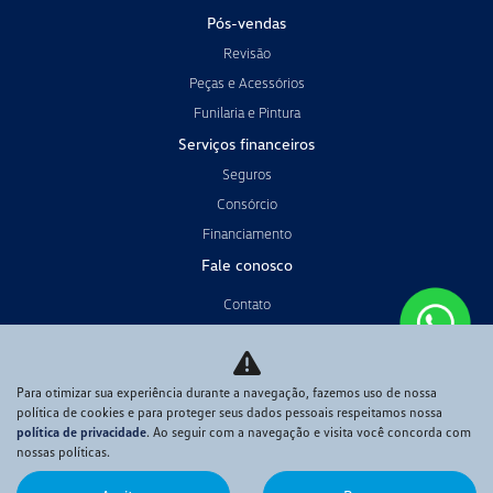
Pós-vendas
Revisão
Peças e Acessórios
Funilaria e Pintura
Serviços financeiros
Seguros
Consórcio
Financiamento
Fale conosco
Contato
Quem somos
Trabalhe conosco
Política de privacidade
Para otimizar sua experiência durante a navegação, fazemos uso de nossa
política de cookies e para proteger seus dados pessoais respeitamos nossa
Código de Conduta
política de privacidade
. Ao seguir com a navegação e visita você concorda com
nossas políticas.
Meio Ambiente