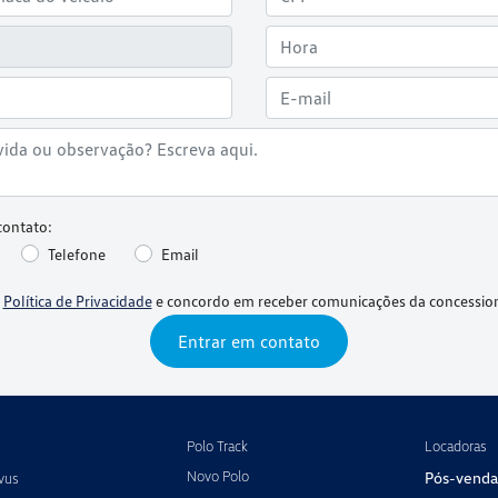
contato:
Telefone
Email
a
Política de Privacidade
e concordo em receber comunicações da concession
Entrar em contato
Polo Track
Locadoras
Novo Polo
Pós-venda
vus