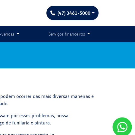
(47) 3461-5000
-vendas
Serviços financeiros
 podem ocorrer das mais diversas maneiras e
dade.
ssam por esses problemas, nossa
ço de funilaria e pintura.
 que possamos consertá-lo.