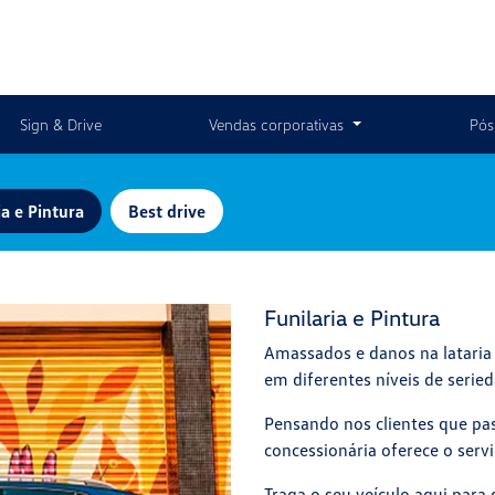
Sign & Drive
Vendas corporativas
Pós
ia e Pintura
Best drive
Funilaria e Pintura
Amassados e danos na lataria
em diferentes níveis de serie
Pensando nos clientes que pa
concessionária oferece o servi
Traga o seu veículo aqui para