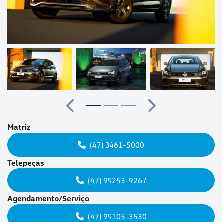
Anterior
Próximo
Matriz
(47) 3461-5000
Telepeças
(47) 99253-9267
Agendamento/Serviço
(47) 99105-3530