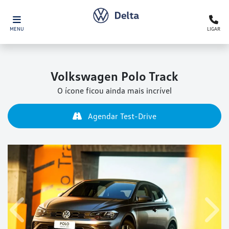
MENU
LIGAR
Volkswagen
Polo Track
O ícone ficou ainda mais incrível
Agendar Test-Drive
Anterior
Próx