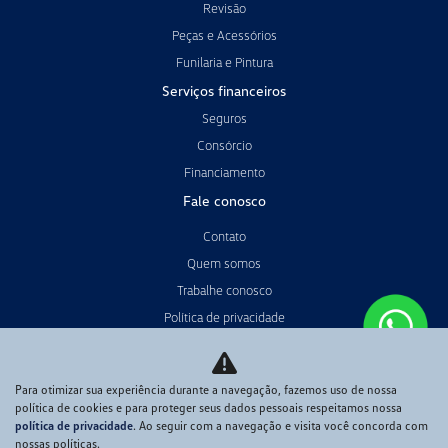
Revisão
Peças e Acessórios
Funilaria e Pintura
Serviços financeiros
Seguros
Consórcio
Financiamento
Fale conosco
Contato
Quem somos
Trabalhe conosco
Política de privacidade
Código de Conduta
Meio Ambiente
Para otimizar sua experiência durante a navegação, fazemos uso de nossa
política de cookies e para proteger seus dados pessoais respeitamos nossa
política de privacidade
. Ao seguir com a navegação e visita você concorda com
Desacelere. Seu bem maior é a vida.
nossas políticas.