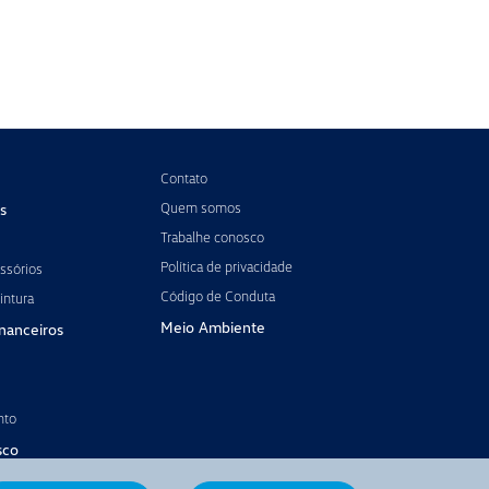
Contato
Quem somos
s
Trabalhe conosco
Política de privacidade
ssórios
Código de Conduta
intura
Meio Ambiente
inanceiros
nto
sco