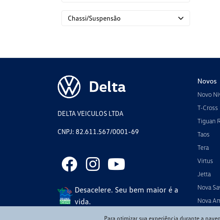
Chassi/Suspensão
Novos
Novo Ni
T-Cross
DELTA VEICULOS LTDA
Tiguan 
CNPJ: 82.611.567/0001-69
Taos
Tera
Virtus
Jetta
Nova Sa
Desacelere. Seu bem maior é a
vida.
Nova A
Para otimizar sua experiência durante a nave