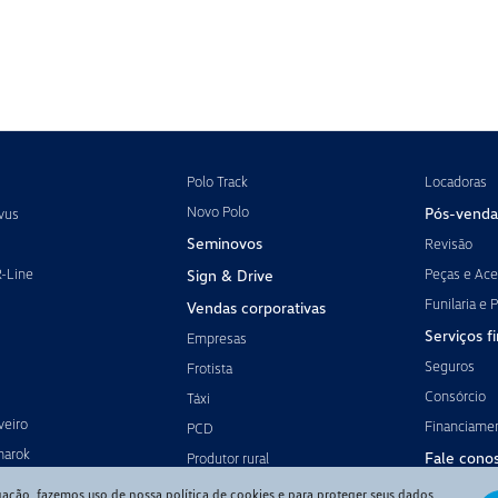
Polo Track
Locadoras
Novo Polo
Pós-venda
vus
Seminovos
Revisão
R-Line
Peças e Ace
Sign & Drive
Funilaria e P
Vendas corporativas
Serviços f
Empresas
Seguros
Frotista
Consórcio
Táxi
veiro
Financiame
PCD
marok
Fale cono
Produtor rural
gação, fazemos uso de nossa política de cookies e para proteger seus dados