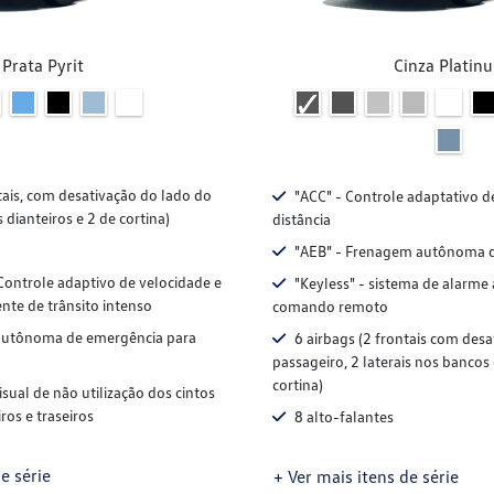
Prata Pyrit
Cinza Platin
tais, com desativação do lado do
"ACC" - Controle adaptativo d
s dianteiros e 2 de cortina)
distância
"AEB" - Frenagem autônoma 
Controle adaptivo de velocidade e
"Keyless" - sistema de alarme
ente de trânsito intenso
comando remoto
utônoma de emergência para
6 airbags (2 frontais com des
passageiro, 2 laterais nos bancos 
cortina)
isual de não utilização dos cintos
ros e traseiros
8 alto-falantes
e série
+ Ver mais itens de série