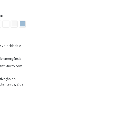
um
e velocidade e
de emergência
 anti-furto com
ativação do
dianteiros, 2 de