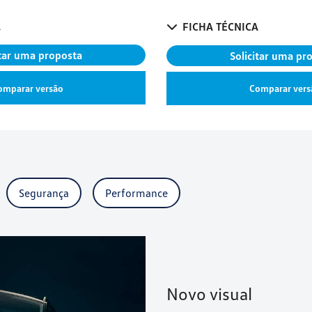
A
FICHA TÉCNICA
itar uma proposta
Solicitar uma pr
omparar versão
Comparar vers
Segurança
Performance
Novo visual