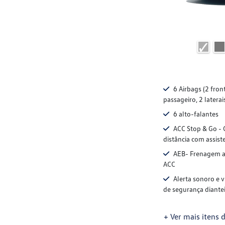
6 Airbags (2 fron
passageiro, 2 laterai
6 alto-falantes
ACC Stop & Go - 
distância com assist
AEB- Frenagem a
ACC
Alerta sonoro e v
de segurança diantei
+ Ver mais itens d