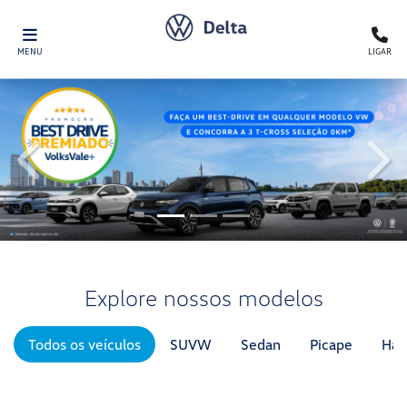
MENU
LIGAR
templates.template-01.components.carousel.texts.control
temp
Explore nossos modelos
Todos os veículos
SUVW
Sedan
Picape
Hat