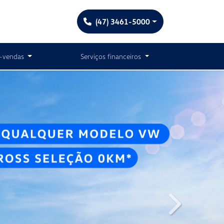
(47) 3461-5000
-vendas
Serviços financeiros
templates.tem