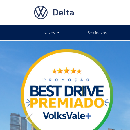
Novos
Seminovos
templates.template-01.components.carousel.text