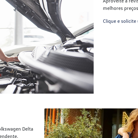
Aproveite a rev
melhores preços
Clique e solici
olkswagen Delta
eendente.