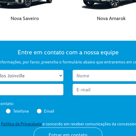
Nova Saveiro
Nova Amarok
Entre em contato com a nossa equipe
s informações, por favor, preencha o formulário abaixo que entraremos em 
contato:
Telefone
Email
a
Política de Privacidade
e concordo em receber comunicações da concession
Entrar em contato