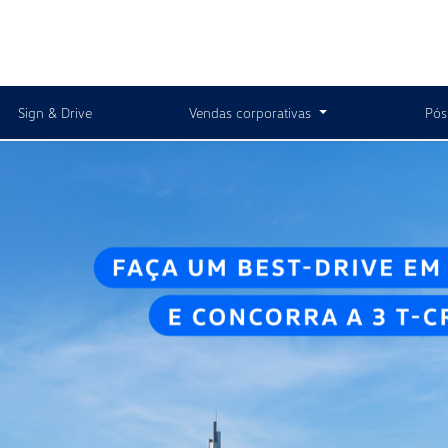
Sign & Drive
Vendas corporativas
Pós
s.control_prev