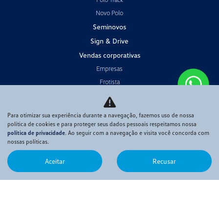
Novo Polo
Seminovos
Sign & Drive
Vendas corporativas
Empresas
Frotista
Táxi
PCD
Para otimizar sua experiência durante a navegação, fazemos uso de nossa
Produtor rural
política de cookies e para proteger seus dados pessoais respeitamos nossa
política de privacidade
. Ao seguir com a navegação e visita você concorda com
Locadoras
nossas políticas.
Pós-vendas
Aceitar
Recusar
Revisão
Peças e Acessórios
Funilaria e Pintura
Serviços financeiros