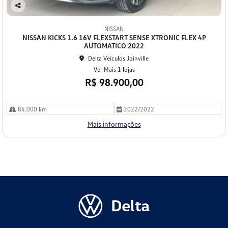
Co
mp
NISSAN
arti
NISSAN KICKS 1.6 16V FLEXSTART SENSE XTRONIC FLEX 4P
lhe
AUTOMATICO 2022
Delta Veículos Joinville
Ver Mais 1 lojas
R$ 98.900,00
84.000 km
2022/2022
Mais informações