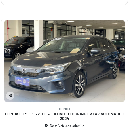
Co
mp
HONDA
arti
HONDA CITY 1.5 I-VTEC FLEX HATCH TOURING CVT 4P AUTOMATICO
lhe
2024
Delta Veículos Joinville