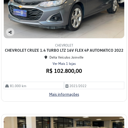
Co
mp
CHEVROLET
arti
CHEVROLET CRUZE 1.4 TURBO LTZ 16V FLEX 4P AUTOMATICO 2022
lhe
Delta Veículos Joinville
Ver Mais 1 lojas
R$ 102.800,00
81.000 km
2021/2022
Mais informações