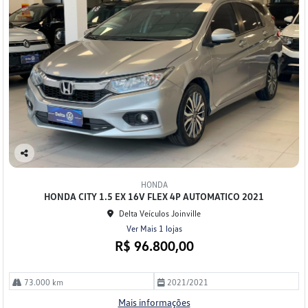
Co
mp
HONDA
arti
HONDA CITY 1.5 EX 16V FLEX 4P AUTOMATICO 2021
lhe
Delta Veículos Joinville
Ver Mais 1 lojas
R$ 96.800,00
73.000 km
2021/2021
Mais informações