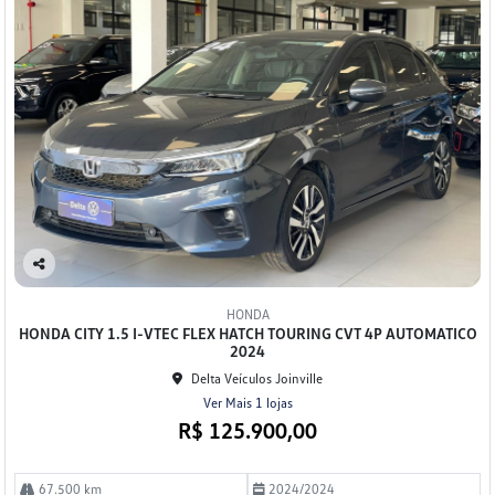
Co
mp
HONDA
arti
HONDA CITY 1.5 I-VTEC FLEX HATCH TOURING CVT 4P AUTOMATICO
lhe
2024
Delta Veículos Joinville
Ver Mais 1 lojas
R$ 125.900,00
67.500 km
2024/2024