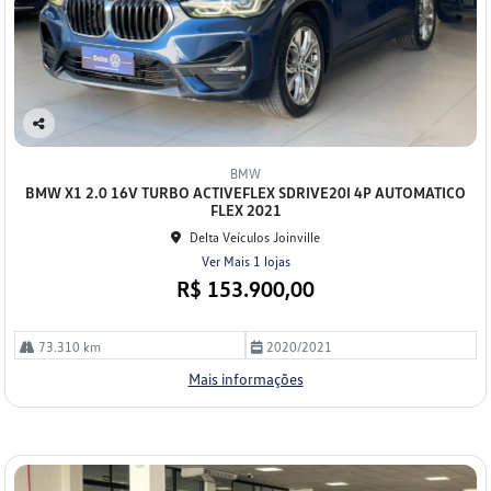
Co
mp
BMW
arti
BMW X1 2.0 16V TURBO ACTIVEFLEX SDRIVE20I 4P AUTOMATICO
lhe
FLEX 2021
Delta Veículos Joinville
Ver Mais 1 lojas
R$ 153.900,00
73.310 km
2020/2021
Mais informações