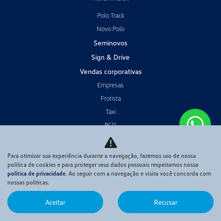
Polo Track
Novo Polo
Seminovos
Sign & Drive
Vendas corporativas
Empresas
Frotista
Táxi
PCD
Produtor rural
Locadoras
Para otimizar sua experiência durante a navegação, fazemos uso de nossa
política de cookies e para proteger seus dados pessoais respeitamos nossa
Pós-vendas
política de privacidade
. Ao seguir com a navegação e visita você concorda com
nossas políticas.
Revisão
Peças e Acessórios
Aceitar
Recusar
Funilaria e Pintura