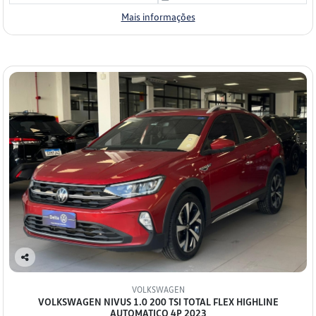
Mais informações
Co
mp
VOLKSWAGEN
arti
VOLKSWAGEN NIVUS 1.0 200 TSI TOTAL FLEX HIGHLINE
lhe
AUTOMATICO 4P 2023