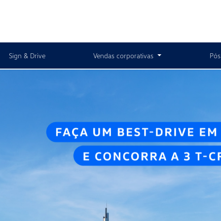
Sign & Drive
Vendas corporativas
Pós
s.control_prev