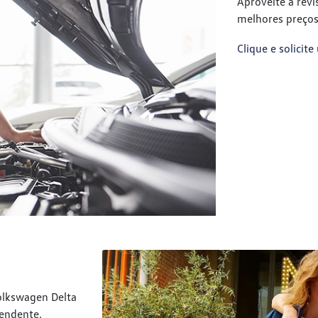
Aproveite a rev
melhores preços
Clique e solici
olkswagen Delta
eendente.