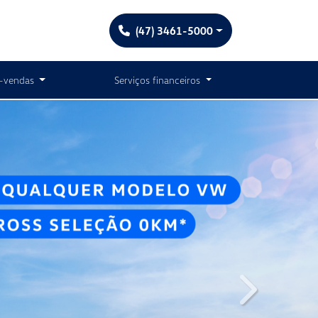
(47) 3461-5000
-vendas
Serviços financeiros
templates.tem