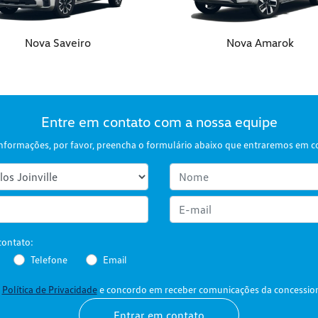
Nova Saveiro
Nova Amarok
Entre em contato com a nossa equipe
s informações, por favor, preencha o formulário abaixo que entraremos em 
contato:
Telefone
Email
a
Política de Privacidade
e concordo em receber comunicações da concession
Entrar em contato