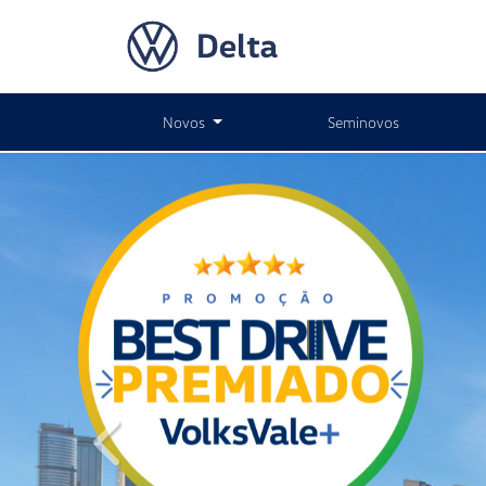
Novos
Seminovos
templates.template-01.components.carousel.text